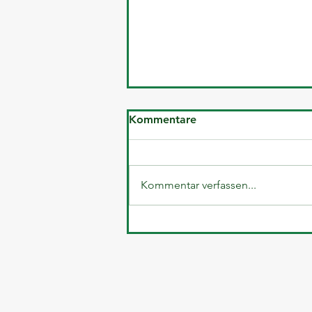
Kommentare
Kommentar verfassen...
Offene Frage aus dem Final
Review vom 8.Oktober -
Unsere Antworten