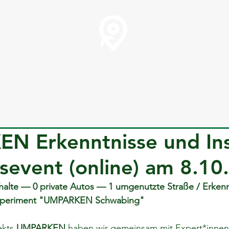
 Erkenntnisse und Ins
sevent (online) am 8.10
lte — 0 private Autos — 1 umgenutzte Straße / Erkenn
xperiment "UMPARKEN Schwabing"
kts 
UMPARKEN
 haben wir gemeinsam mit Expert*innen