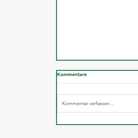
Kommentare
Kommentar verfassen...
Offene Frage aus dem Final
Review vom 8.Oktober -
Unsere Antworten