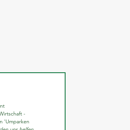
nt 
rtschaft - 
in 'Umparken 
den uns helfen 